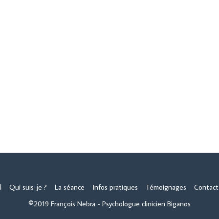
l
Qui suis-je ?
La séance
Infos pratiques
Témoignages
Contact
©2019 François Nebra - Psychologue clinicien Biganos