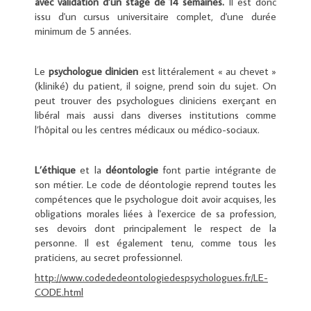
avec validation d’un stage de 14 semaines.
Il est donc
issu d'un cursus universitaire complet, d'une durée
minimum de 5 années.
Le
psychologue clinicien
est littéralement « au chevet »
(kliniké) du patient, il soigne, prend soin du sujet. On
peut trouver des psychologues cliniciens exerçant en
libéral mais aussi dans diverses institutions comme
l’hôpital ou les centres médicaux ou médico-sociaux.
L’éthique
et la
déontologie
font partie intégrante de
son métier. Le code de déontologie reprend toutes les
compétences que le psychologue doit avoir acquises, les
obligations morales liées à l'exercice de sa profession,
ses devoirs dont principalement le respect de la
personne. Il est également tenu, comme tous les
praticiens, au secret professionnel.
http://www.codededeontologiedespsychologues.fr/LE-
CODE.html