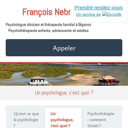
Prendre rendez-vous
François Nebra
Un service de
Psychologue clinicien et thérapeute familial à Biganos
Psychothérapeute enfants, adolescents et adultes
Appeler
Un psychologue, c'est quoi ?
Qu'est ce que
Un
Psychothérapie
la psychologie
psychologue,
: comment
?
c'est quoi ?
choisir ?